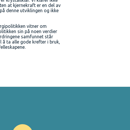
 krystallklar. Vi klarer ikke
en at kjernekraft er en del av
å denne utviklingen og ikke
rgipolitikken vitner om
itikken sin på noen verdier
ordringene samfunnet står
l å ta alle gode krefter i bruk,
felleskapene.