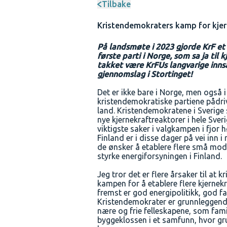
Tilbake
Kristendemokraters kamp for kje
På landsmøte i 2023 gjorde KrF et 
første parti i Norge, som sa ja til
takket være KrFUs langvarige innsa
gjennomslag i Stortinget!
Det er ikke bare i Norge, men også i
kristendemokratiske partiene pådrive
land. Kristendemokratene i Sverige 
nye kjernekraftreaktorer i hele Sver
viktigste saker i valgkampen i fjor 
Finland er i disse dager på vei inn 
de ønsker å etablere flere små mod
styrke energiforsyningen i Finland.
Jeg tror det er flere årsaker til at 
kampen for å etablere flere kjernek
fremst er god energipolitikk, god fa
Kristendemokrater er grunnleggende
nære og frie felleskapene, som famil
byggeklossen i et samfunn, hvor gru