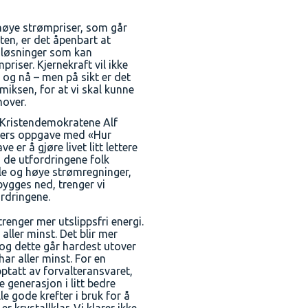
 høye strømpriser, som går
eten, er det åpenbart at
r løsninger som kan
priser. Kjernekraft vil ikke
og nå – men på sikt er det
imiksen, for at vi skal kunne
over.
e Kristendemokratene Alf
ters oppgave med «Hur
e er å gjøre livet litt lettere
å de utfordringene folk
ile og høye strømregninger,
ygges ned, trenger vi
rdringene.
 trenger mer utslippsfri energi.
aller minst. Det blir mer
 og dette går hardest utover
ar aller minst. For en
tatt av forvalteransvaret,
 generasjon i litt bedre
lle gode krefter i bruk for å