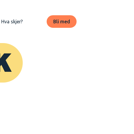
Hva skjer?
Bli med
K