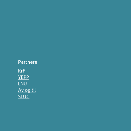
Partnere
KrF
YEPP
LNU
Av og til
SLUG