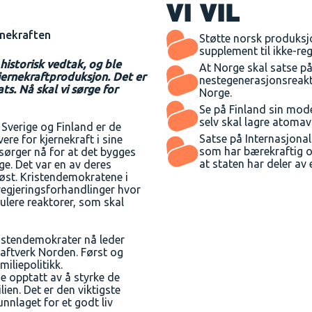
VI VIL
rnekraften
Støtte norsk produksj
supplement til ikke-reg
historisk vedtak, og ble
At Norge skal satse p
 kjernekraftproduksjon. Det er
nestegenerasjonsreakt
ts. Nå skal vi sørge for
Norge.
Se på Finland sin mode
selv skal lagre atomav
 Sverige og Finland er de
Satse på Internasjona
re for kjernekraft i sine
som har bærekraftig o
sørger nå for at det bygges
at staten har deler av 
ige. Det var en av deres
høst. Kristendemokratene i
i regjeringsforhandlinger hvor
ulere reaktorer, som skal
kristendemokrater nå leder
raftverk Norden. Først og
miliepolitikk.
 opptatt av å styrke de
ien. Det er den viktigste
nnlaget for et godt liv