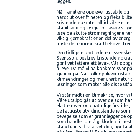
legges.
Når familiene opplever ustabile og
hardt ut over friheten og fleksibilit
kristendemokrater alltid vil se ette
stabilisere og sørge for lavere strøm
løse de akutte strømregningene her 
viktig kjernekraft er en del av energ
møte det enorme kraftbehovet frem
Den tidligere partilederen i svensk
Svensson, beskrev kristendemokra
gör livet lättare att leva». Vår oppgav
å leve. Da må vi ha konkrete svar p
kjenner på. Når folk opplever ustab
klimaendringer og mer urørt natur b
løsninger som møter alle disse utfo
Vi står midt i en klimakrise, hvor vi
Våre utslipp går ut over de som har 
ekstremvær og unaturlige årstider,
de fattigste utviklingslandene som h
bevegelse som er grunnleggende opp
som handler om å gi kloden til neste
stand enn slik vi arvet den, bør ta a