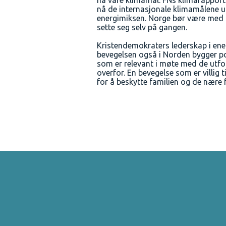
nå våre klimamål. FNs klimarapport er
nå de internasjonale klimamålene ut
energimiksen. Norge bør være med p
sette seg selv på gangen.
Kristendemokraters lederskap i ene
bevegelsen også i Norden bygger pol
som er relevant i møte med de utf
overfor. En bevegelse som er villig ti
for å beskytte familien og de nære 