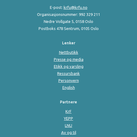
E-post:
krfu@krfu.no
Organisasjonsnummer: 992 329 211
Nedre Vollgate 5, 0158 Oslo
Postboks 478 Sentrum, 0105 Oslo
Lenker
Nettbutikk
Presse og media
Etikk og varsling
Ressursbank
Personvern
English
Partnere
KrF
YEPP
LNU
Av og til