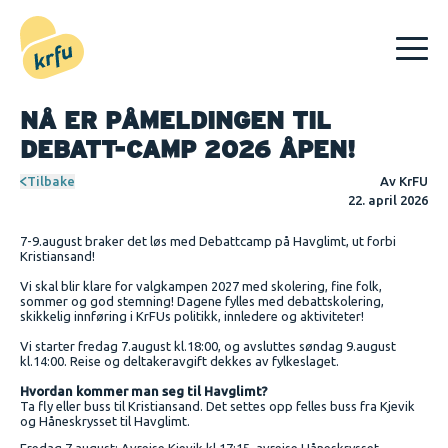
Hopp til innhold
NÅ ER PÅMELDINGEN TIL
DEBATT-CAMP 2026 ÅPEN!
Tilbake
Av
KrFU
22. april 2026
7-9.august braker det løs med Debattcamp på Havglimt, ut forbi
Kristiansand!
Vi skal blir klare for valgkampen 2027 med skolering, fine folk,
sommer og god stemning! Dagene fylles med debattskolering,
skikkelig innføring i KrFUs politikk, innledere og aktiviteter!
Vi starter fredag 7.august kl.18:00, og avsluttes søndag 9.august
kl.14:00. Reise og deltakeravgift dekkes av fylkeslaget.
Hvordan kommer man seg til Havglimt?
Ta fly eller buss til Kristiansand. Det settes opp felles buss fra Kjevik
og Håneskrysset til Havglimt.