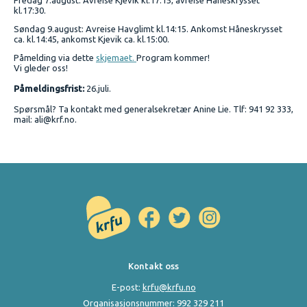
Fredag 7.august: Avreise Kjevik kl.17:15, avreise Håneskrysset
kl.17:30.
Søndag 9.august: Avreise Havglimt kl.14:15. Ankomst Håneskrysset
ca. kl.14:45, ankomst Kjevik ca. kl.15:00.
Påmelding via dette
skjemaet.
Program kommer!
Vi gleder oss!
Påmeldingsfrist:
26.juli.
Spørsmål? Ta kontakt med generalsekretær Anine Lie. Tlf: 941 92 333,
mail: ali@krf.no.
Kontakt oss
E-post:
krfu@krfu.no
Organisasjonsnummer: 992 329 211