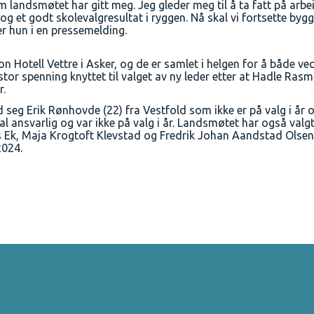
som landsmøtet har gitt meg. Jeg gleder meg til å ta fatt på ar
t godt skolevalgresultat i ryggen. Nå skal vi fortsette bygg
ler hun i en pressemelding.
Hotell Vettre i Asker, og de er samlet i helgen for å både vedt
 stor spenning knyttet til valget av ny leder etter at Hadle Ra
r.
 seg Erik Rønhovde (22) fra Vestfold som ikke er på valg i år 
al ansvarlig og var ikke på valg i år. Landsmøtet har også val
Ek, Maja Krogtoft Klevstad og Fredrik Johan Aandstad Olsen
2024.